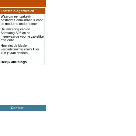
Laatste blogartikelen
Waarom een zakelijk
postadres onmisbaar is voor
de moderne ondernemer
De lancering van de
Samsung S26 en de
meerwaarde voor je zakelijke
efficiëntie
Hoe ziet de ideale
vergaderruimte eruit? Hier
kun je aan denken
Bekijk alle blogs
Contact