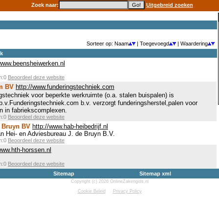
Zoek naar:
Uitgebreid zoeken
Sorteer op: Naam
| Toegevoegd
| Waardering
ek
/www.beensheiwerken.nl
en:0
Beoordeel deze website
m BV
http://www.funderingstechniek.com
gstechniek voor beperkte werkruimte (o.a. stalen buispalen) is
.v.Funderingstechniek.com b.v. verzorgt funderingsherstel,palen voor
n in fabriekscomplexen.
en:0
Beoordeel deze website
e Bruyn BV
http://www.hab-heibedrijf.nl
n Hei- en Adviesbureau J. de Bruyn B.V.
en:0
Beoordeel deze website
www.hth-horssen.nl
en:0
Beoordeel deze website
Sitemap
Sitemap xml
Copyright (c) 2026 OnlineZakengids.nl
Cookie Beleid
Privacy Policy