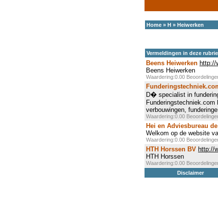
Home
»
H
»
Heiwerken
Vermeldingen in deze rubri
Beens Heiwerken
http:/
Beens Heiwerken
Waardering:0.00 Beoordeling
Funderingstechniek.co
D� specialist in funderin
Funderingstechniek.com b
verbouwingen, funderinge
Waardering:0.00 Beoordeling
Hei en Adviesbureau d
Welkom op de website va
Waardering:0.00 Beoordeling
HTH Horssen BV
http://
HTH Horssen
Waardering:0.00 Beoordeling
Disclaimer