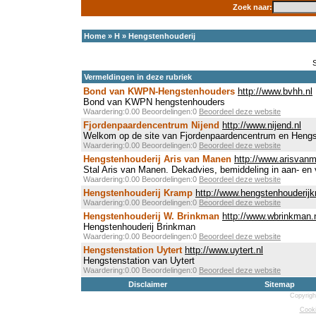
Zoek naar:
Home
»
H
»
Hengstenhouderij
Vermeldingen in deze rubriek
Bond van KWPN-Hengstenhouders
http://www.bvhh.nl
Bond van KWPN hengstenhouders
Waardering:0.00 Beoordelingen:0
Beoordeel deze website
Fjordenpaardencentrum Nijend
http://www.nijend.nl
Welkom op de site van Fjordenpaardencentrum en Heng
Waardering:0.00 Beoordelingen:0
Beoordeel deze website
Hengstenhouderij Aris van Manen
http://www.arisvan
Stal Aris van Manen. Dekadvies, bemiddeling in aan- en
Waardering:0.00 Beoordelingen:0
Beoordeel deze website
Hengstenhouderij Kramp
http://www.hengstenhouderijk
Waardering:0.00 Beoordelingen:0
Beoordeel deze website
Hengstenhouderij W. Brinkman
http://www.wbrinkman.
Hengstenhouderij Brinkman
Waardering:0.00 Beoordelingen:0
Beoordeel deze website
Hengstenstation Uytert
http://www.uytert.nl
Hengstenstation van Uytert
Waardering:0.00 Beoordelingen:0
Beoordeel deze website
Disclaimer
Sitemap
Copyrigh
Cooki