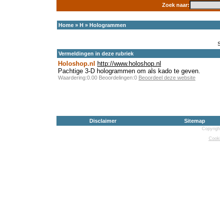
Zoek naar:
Home
»
H
»
Hologrammen
Vermeldingen in deze rubriek
Holoshop.nl
http://www.holoshop.nl
Pachtige 3-D hologrammen om als kado te geven.
Waardering:0.00 Beoordelingen:0
Beoordeel deze website
Disclaimer
Sitemap
Copyrigh
Cooki