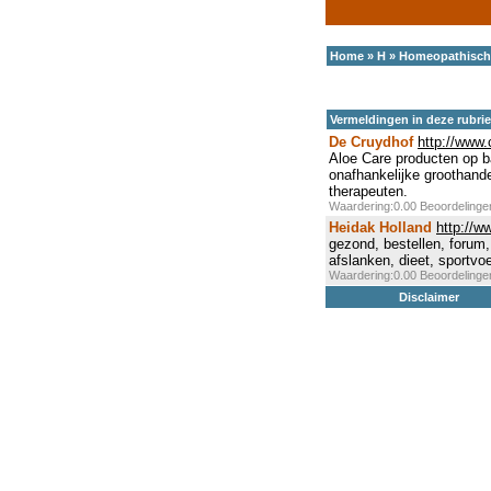
Home
»
H
»
Homeopathisch
Vermeldingen in deze rubri
De Cruydhof
http://www.
Aloe Care producten op ba
onafhankelijke groothande
therapeuten.
Waardering:0.00 Beoordeling
Heidak Holland
http://w
gezond, bestellen, forum, 
afslanken, dieet, sportvo
Waardering:0.00 Beoordeling
Disclaimer