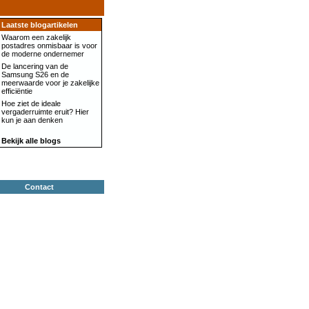
Laatste blogartikelen
Waarom een zakelijk
postadres onmisbaar is voor
de moderne ondernemer
De lancering van de
Samsung S26 en de
meerwaarde voor je zakelijke
efficiëntie
Hoe ziet de ideale
vergaderruimte eruit? Hier
kun je aan denken
Bekijk alle blogs
Contact