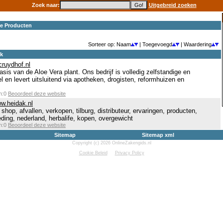
Zoek naar:
Uitgebreid zoeken
e Producten
Sorteer op: Naam
| Toegevoegd
| Waardering
ek
cruydhof.nl
sis van de Aloe Vera plant. Ons bedrijf is volledig zelfstandige en
l en levert uitsluitend via apotheken, drogisten, reformhuizen en
en:0
Beoordeel deze website
ww.heidak.nl
shop, afvallen, verkopen, tilburg, distributeur, ervaringen, producten,
eding, nederland, herbalife, kopen, overgewicht
en:0
Beoordeel deze website
Sitemap
Sitemap xml
Copyright (c) 2026 OnlineZakengids.nl
Cookie Beleid
Privacy Policy