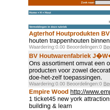
Zoek naar:
Home
»
H
»
Hout
Vermeldingen in deze rubriek
Agterhof Houtprodukten BV
houten trappenhouten binnen
Waardering:0.00 Beoordelingen:0
Be
BV Houtwarenfabriek J�
Ons assortiment omvat een o
producten voor zowel decorat
doe-het-zelf toepassingen.
Waardering:0.00 Beoordelingen:0
Be
Empire Wood
http://www.e
1 ticket45 new york attraction
building & learn