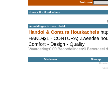
Zoek naar:
Home
»
H
»
Houtkachels
Vermeldingen in deze rubriek
Handol & Contura Houtkachels
htt
HAND�L - CONTURA; Zweedse houtka
Comfort - Design - Quality
Waardering:0.00 Beoordelingen:0
Beoordeel d
Disclaimer
Sitemap
Copyrigh
Cooki