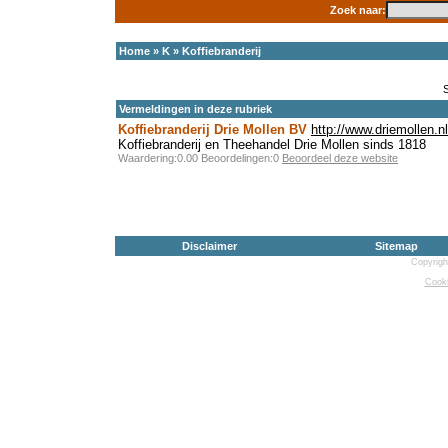
Zoek naar:
Home
»
K
»
Koffiebranderij
Vermeldingen in deze rubriek
Koffiebranderij Drie Mollen BV
http://www.driemollen.nl
Koffiebranderij en Theehandel Drie Mollen sinds 1818
Waardering:0.00 Beoordelingen:0
Beoordeel deze website
Disclaimer
Sitemap
Copyrigh
Cooki