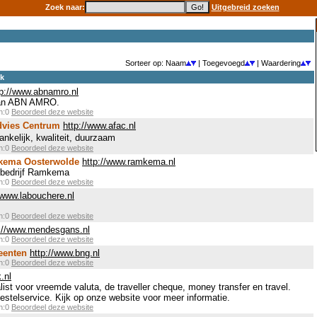
Zoek naar:
Uitgebreid zoeken
Sorteer op: Naam
| Toegevoegd
| Waardering
ek
tp://www.abnamro.nl
van ABN AMRO.
en:0
Beoordeel deze website
dvies Centrum
http://www.afac.nl
nkelijk, kwaliteit, duurzaam
en:0
Beoordeel deze website
kema Oosterwolde
http://www.ramkema.nl
sbedrijf Ramkema
en:0
Beoordeel deze website
/www.labouchere.nl
en:0
Beoordeel deze website
p://www.mendesgans.nl
en:0
Beoordeel deze website
eenten
http://www.bng.nl
en:0
Beoordeel deze website
.nl
st voor vreemde valuta, de traveller cheque, money transfer en travel.
estelservice. Kijk op onze website voor meer informatie.
en:0
Beoordeel deze website