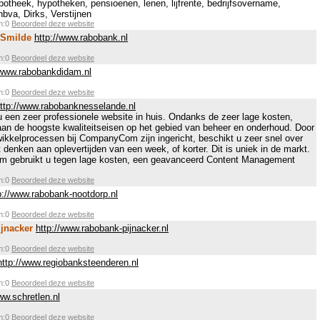
potheek, hypotheken, pensioenen, lenen, lijfrente, bedrijfsovername,
nbva, Dirks, Verstijnen
en:0
Beoordeel deze website
-Smilde
http://www.rabobank.nl
en:0
Beoordeel deze website
/www.rabobankdidam.nl
en:0
Beoordeel deze website
ttp://www.rabobanknesselande.nl
en zeer professionele website in huis. Ondanks de zeer lage kosten,
aan de hoogste kwaliteitseisen op het gebied van beheer en onderhoud. Door
ikkelprocessen bij CompanyCom zijn ingericht, beschikt u zeer snel over
denken aan oplevertijden van een week, of korter. Dit is uniek in de markt.
 gebruikt u tegen lage kosten, een geavanceerd Content Management
en:0
Beoordeel deze website
p://www.rabobank-nootdorp.nl
en:0
Beoordeel deze website
jnacker
http://www.rabobank-pijnacker.nl
en:0
Beoordeel deze website
http://www.regiobanksteenderen.nl
en:0
Beoordeel deze website
ww.schretlen.nl
en:0
Beoordeel deze website