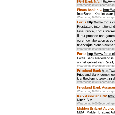
FGH Bank N.V.
http://ww
Waardering:0.00 Beoordeling
Finata bank n.v.
http://w
InterBank - Krediet waar 
Waardering:0.00 Beoordeling
Fortis
http://www.fortis.
Prestataire international
l'assurance, Fortis s'adre
Il leur propose une gamm
ou en collaboration avec d
financi�le dienstverlener 
Waardering:0.00 Beoordeling
Fortis
http://www.fortis.nl
Fortis Bank Nederland is 
op het gebied van Retail
Waardering:0.00 Beoordeling
Friesland Bank
http://w
Friesland Bank combineert
klantbediening zoekt zij d
Waardering:0.00 Beoordeling
Friesland Bank Assura
Waardering:0.00 Beoordeling
KAS Associatie NV
http
Nines B.V.
Waardering:0.00 Beoordeling
Midden Brabant Advies
MBA, Midden Brabant Advi