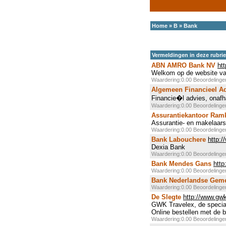
Home
»
B
»
Bank
Vermeldingen in deze rubri
ABN AMRO Bank NV
ht
Welkom op de website 
Waardering:0.00 Beoordeling
Algemeen Financieel A
Financie�l advies, onafha
Waardering:0.00 Beoordeling
Assurantiekantoor Ram
Assurantie- en makelaar
Waardering:0.00 Beoordeling
Bank Labouchere
http:/
Dexia Bank
Waardering:0.00 Beoordeling
Bank Mendes Gans
htt
Waardering:0.00 Beoordeling
Bank Nederlandse Gem
Waardering:0.00 Beoordeling
De Slegte
http://www.gwk
GWK Travelex, de speciali
Online bestellen met de b
Waardering:0.00 Beoordeling