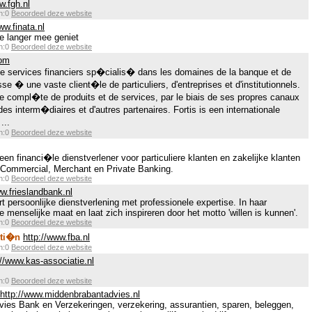
w.fgh.nl
en:0
Beoordeel deze website
ww.finata.nl
je langer mee geniet
en:0
Beoordeel deze website
com
 de services financiers sp�cialis� dans les domaines de la banque et de
sse � une vaste client�le de particuliers, d'entreprises et d'institutionnels.
e compl�te de produits et de services, par le biais de ses propres canaux
es interm�diaires et d'autres partenaires. Fortis is een internationale
...
en:0
Beoordeel deze website
een financi�le dienstverlener voor particuliere klanten en zakelijke klanten
, Commercial, Merchant en Private Banking.
en:0
Beoordeel deze website
ww.frieslandbank.nl
 persoonlijke dienstverlening met professionele expertise. In haar
e menselijke maat en laat zich inspireren door het motto 'willen is kunnen'.
en:0
Beoordeel deze website
nti�n
http://www.fba.nl
en:0
Beoordeel deze website
://www.kas-associatie.nl
en:0
Beoordeel deze website
http://www.middenbrabantadvies.nl
es Bank en Verzekeringen, verzekering, assurantien, sparen, beleggen,