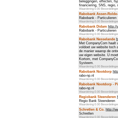
beleggingen, effecten, hy
financiering, SNS, regio, 
Waardering:0.00 Beoordeling
Rabobank Assen-Rolde
Rabobank - Particulieren
Waardering:0.00 Beoordeling
Rabobank Didam
http:/
Rabobank - Particulieren
Waardering:0.00 Beoordeling
Rabobank Nesselande
h
Met CompanyCom haalt u e
voldoet uw website toch 
de manier waarop de ontw
uw eigen website. U moet 
Kortom, met CompanyCom
Systeem.
Waardering:0.00 Beoordeling
Rabobank Nootdorp
htt
rabo-np.nl
Waardering:0.00 Beoordeling
Rabobank Nootdorp - Pi
rabo-np.nl
Waardering:0.00 Beoordeling
Regiobank Steenderen
Regio Bank Steenderen
Waardering:0.00 Beoordeling
Schretlen & Co.
http://w
Schretlen
Waardering:0.00 Beoordeling