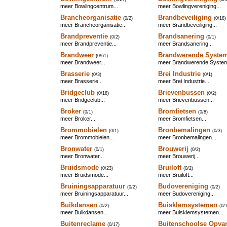
meer Bowlingcentrum...
meer Bowlingvereniging...
Brancheorganisatie
Brandbeveiliging
(0/2)
(0/18)
meer Brancheorganisatie...
meer Brandbeveiliging...
Brandpreventie
Brandsanering
(0/2)
(0/1)
meer Brandpreventie...
meer Brandsanering...
Brandweer
Brandwerende Syste
(0/61)
meer Brandweer...
meer Brandwerende System
Brasserie
Brei Industrie
(0/3)
(0/1)
meer Brasserie...
meer Brei Industrie...
Bridgeclub
Brievenbussen
(0/18)
(0/2)
meer Bridgeclub...
meer Brievenbussen...
Broker
Bromfietsen
(0/1)
(0/8)
meer Broker...
meer Bromfietsen...
Brommobielen
Bronbemalingen
(0/1)
(0/3)
meer Brommobielen...
meer Bronbemalingen...
Bronwater
Brouwerij
(0/1)
(0/2)
meer Bronwater...
meer Brouwerij...
Bruidsmode
Bruiloft
(0/23)
(0/2)
meer Bruidsmode...
meer Bruiloft...
Bruiningsapparatuur
Budovereniging
(0/2)
(0/2)
meer Bruiningsapparatuur...
meer Budovereniging...
Buikdansen
Buisklemsystemen
(0/2)
(0/
meer Buikdansen...
meer Buisklemsystemen...
Buitenreclame
Buitenschoolse Opva
(0/17)