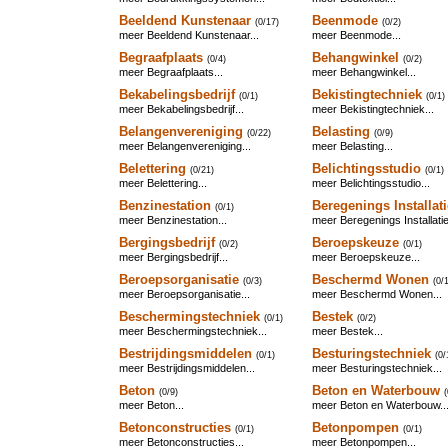
Beeldend Kunstenaar
Beenmode
(0/17)
(0/2)
meer Beeldend Kunstenaar...
meer Beenmode...
Begraafplaats
Behangwinkel
(0/4)
(0/2)
meer Begraafplaats...
meer Behangwinkel...
Bekabelingsbedrijf
Bekistingtechniek
(0/1)
(0/1)
meer Bekabelingsbedrijf...
meer Bekistingtechniek...
Belangenvereniging
Belasting
(0/22)
(0/9)
meer Belangenvereniging...
meer Belasting...
Belettering
Belichtingsstudio
(0/21)
(0/1)
meer Belettering...
meer Belichtingsstudio...
Benzinestation
Beregenings Installat
(0/1)
meer Benzinestation...
meer Beregenings Installatie
Bergingsbedrijf
Beroepskeuze
(0/2)
(0/1)
meer Bergingsbedrijf...
meer Beroepskeuze...
Beroepsorganisatie
Beschermd Wonen
(0/3)
(0/
meer Beroepsorganisatie...
meer Beschermd Wonen...
Beschermingstechniek
Bestek
(0/1)
(0/2)
meer Beschermingstechniek...
meer Bestek...
Bestrijdingsmiddelen
Besturingstechniek
(0/1)
(0/
meer Bestrijdingsmiddelen...
meer Besturingstechniek...
Beton
Beton en Waterbouw
(0/9)
(
meer Beton...
meer Beton en Waterbouw..
Betonconstructies
Betonpompen
(0/1)
(0/1)
meer Betonconstructies...
meer Betonpompen...