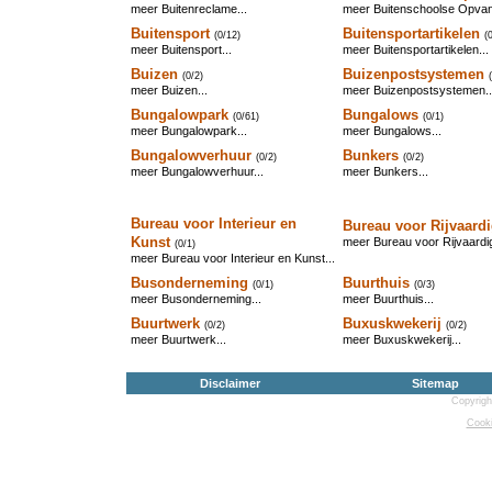
meer Buitenreclame...
meer Buitenschoolse Opvan
Buitensport
Buitensportartikelen
(0/12)
(
meer Buitensport...
meer Buitensportartikelen...
Buizen
Buizenpostsystemen
(0/2)
meer Buizen...
meer Buizenpostsystemen..
Bungalowpark
Bungalows
(0/61)
(0/1)
meer Bungalowpark...
meer Bungalows...
Bungalowverhuur
Bunkers
(0/2)
(0/2)
meer Bungalowverhuur...
meer Bunkers...
Bureau voor Interieur en
Bureau voor Rijvaard
Kunst
meer Bureau voor Rijvaardig
(0/1)
meer Bureau voor Interieur en Kunst...
Busonderneming
Buurthuis
(0/1)
(0/3)
meer Busonderneming...
meer Buurthuis...
Buurtwerk
Buxuskwekerij
(0/2)
(0/2)
meer Buurtwerk...
meer Buxuskwekerij...
Disclaimer
Sitemap
Copyrigh
Cooki