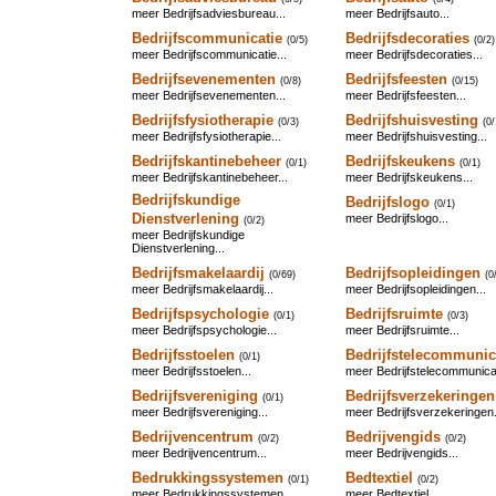
meer Bedrijfsadviesbureau...
meer Bedrijfsauto...
Bedrijfscommunicatie
Bedrijfsdecoraties
(0/5)
(0/2)
meer Bedrijfscommunicatie...
meer Bedrijfsdecoraties...
Bedrijfsevenementen
Bedrijfsfeesten
(0/8)
(0/15)
meer Bedrijfsevenementen...
meer Bedrijfsfeesten...
Bedrijfsfysiotherapie
Bedrijfshuisvesting
(0/3)
(0/
meer Bedrijfsfysiotherapie...
meer Bedrijfshuisvesting...
Bedrijfskantinebeheer
Bedrijfskeukens
(0/1)
(0/1)
meer Bedrijfskantinebeheer...
meer Bedrijfskeukens...
Bedrijfskundige
Bedrijfslogo
(0/1)
Dienstverlening
meer Bedrijfslogo...
(0/2)
meer Bedrijfskundige
Dienstverlening...
Bedrijfsmakelaardij
Bedrijfsopleidingen
(0/69)
(0
meer Bedrijfsmakelaardij...
meer Bedrijfsopleidingen...
Bedrijfspsychologie
Bedrijfsruimte
(0/1)
(0/3)
meer Bedrijfspsychologie...
meer Bedrijfsruimte...
Bedrijfsstoelen
Bedrijfstelecommunic
(0/1)
meer Bedrijfsstoelen...
meer Bedrijfstelecommunicat
Bedrijfsvereniging
Bedrijfsverzekeringen
(0/1)
meer Bedrijfsvereniging...
meer Bedrijfsverzekeringen.
Bedrijvencentrum
Bedrijvengids
(0/2)
(0/2)
meer Bedrijvencentrum...
meer Bedrijvengids...
Bedrukkingssystemen
Bedtextiel
(0/1)
(0/2)
meer Bedrukkingssystemen...
meer Bedtextiel...