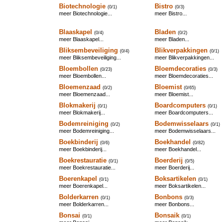
Biotechnologie
Bistro
(0/1)
(0/3)
meer Biotechnologie...
meer Bistro...
Blaaskapel
Bladen
(0/4)
(0/2)
meer Blaaskapel...
meer Bladen...
Bliksembeveiliging
Blikverpakkingen
(0/4)
(0/1)
meer Bliksembeveiliging...
meer Blikverpakkingen...
Bloembollen
Bloemdecoraties
(0/23)
(0/3)
meer Bloembollen...
meer Bloemdecoraties...
Bloemenzaad
Bloemist
(0/2)
(0/65)
meer Bloemenzaad...
meer Bloemist...
Blokmakerij
Boardcomputers
(0/1)
(0/1)
meer Blokmakerij...
meer Boardcomputers...
Bodemreiniging
Bodemwisselaars
(0/2)
(0/1)
meer Bodemreiniging...
meer Bodemwisselaars...
Boekbinderij
Boekhandel
(0/6)
(0/82)
meer Boekbinderij...
meer Boekhandel...
Boekrestauratie
Boerderij
(0/1)
(0/5)
meer Boekrestauratie...
meer Boerderij...
Boerenkapel
Boksartikelen
(0/1)
(0/1)
meer Boerenkapel...
meer Boksartikelen...
Bolderkarren
Bonbons
(0/1)
(0/3)
meer Bolderkarren...
meer Bonbons...
Bonsai
Bonsaik
(0/1)
(0/1)