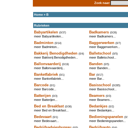
Zoek naar:
Home
»
B
Rubrieken
Babyartikelen
Badkamers
(0/37)
(0/26)
meer Babyartikelen...
meer Badkamers...
Badminton
Baggerwerken
(0/14)
(0/7)
meer Badminton...
meer Baggerwerken...
Bakkerij Benodigdheden
Balletschool
(0/4)
(0/5)
meer Bakkerij Benodigdheden...
meer Balletschool...
Ballonvaarderij
Banden
(0/19)
(0/5)
meer Ballonvaarderij...
meer Banden...
Banketfabriek
Bar
(0/1)
(0/17)
meer Banketfabriek...
meer Bar...
Barcode
Basisschool
(0/1)
(0/285)
meer Barcode...
meer Basisschool...
Batterijen
Beamers
(0/3)
(0/3)
meer Batterijen...
meer Beamers...
Bed en Breakfast
Bedankjes
(0/36)
(0/2)
meer Bed en Breakfast...
meer Bedankjes...
Bedevaart
Bedieningspanelen
(0/1)
(0/
meer Bedevaart...
meer Bedieningspanelen...
Bedrijfsadviesbureau
Bedrijfsauto
(0/5)
(0/4)