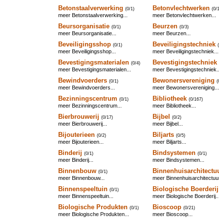
Betonstaalverwerking
Betonvlechtwerken
(0/1)
(0/
meer Betonstaalverwerking...
meer Betonvlechtwerken...
Beursorganisatie
Beurzen
(0/1)
(0/3)
meer Beursorganisatie...
meer Beurzen...
Beveiligingsshop
Beveiligingstechniek
(0/1)
meer Beveiligingsshop...
meer Beveiligingstechniek...
Bevestigingsmaterialen
Bevestigingstechniek
(0/4)
meer Bevestigingsmaterialen...
meer Bevestigingstechniek..
Bewindvoerders
Bewonersvereniging
(0/1)
(
meer Bewindvoerders...
meer Bewonersvereniging...
Bezinningscentrum
Bibliotheek
(0/1)
(0/167)
meer Bezinningscentrum...
meer Bibliotheek...
Bierbrouwerij
Bijbel
(0/17)
(0/2)
meer Bierbrouwerij...
meer Bijbel...
Bijouterieen
Biljarts
(0/2)
(0/5)
meer Bijouterieen...
meer Biljarts...
Binderij
Bindsystemen
(0/1)
(0/1)
meer Binderij...
meer Bindsystemen...
Binnenbouw
Binnenhuisarchitectu
(0/1)
meer Binnenbouw...
meer Binnenhuisarchitectuur
Binnenspeeltuin
Biologische Boerderij
(0/1)
meer Binnenspeeltuin...
meer Biologische Boerderij..
Biologische Produkten
Bioscoop
(0/1)
(0/21)
meer Biologische Produkten...
meer Bioscoop...