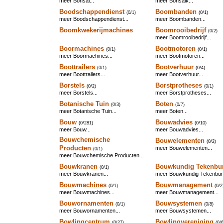
meer Bonsai...
meer Bonsaik...
Boodschappendienst
Boombanden
(0/1)
(0/1)
meer Boodschappendienst...
meer Boombanden...
Boomkwekerijmachines
Boomrooibedrijf
(0/2)
meer Boomrooibedrijf...
Boormachines
Bootmotoren
(0/1)
(0/1)
meer Boormachines...
meer Bootmotoren...
Boottrailers
Bootverhuur
(0/1)
(0/4)
meer Boottrailers...
meer Bootverhuur...
Borstels
Borstprotheses
(0/2)
(0/1)
meer Borstels...
meer Borstprotheses...
Botanische Tuin
Boten
(0/3)
(0/7)
meer Botanische Tuin...
meer Boten...
Bouw
Bouwadvies
(0/281)
(0/10)
meer Bouw...
meer Bouwadvies...
Bouwchemische
Bouwelementen
(0/2)
Producten
meer Bouwelementen...
(0/1)
meer Bouwchemische Producten...
Bouwkranen
Bouwkundig Tekenbu
(0/1)
meer Bouwkranen...
meer Bouwkundig Tekenbure
Bouwmachines
Bouwmanagement
(0/1)
(0/2
meer Bouwmachines...
meer Bouwmanagement...
Bouwornamenten
Bouwsystemen
(0/1)
(0/8)
meer Bouwornamenten...
meer Bouwsystemen...
Bowlingcentrum
Bowlingvereniging
(0/27)
(0/