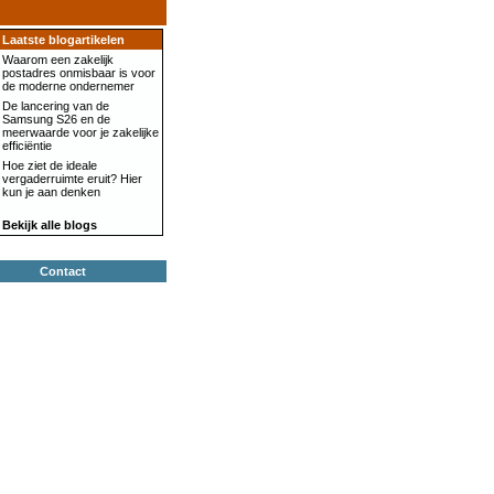
Laatste blogartikelen
Waarom een zakelijk
postadres onmisbaar is voor
de moderne ondernemer
De lancering van de
Samsung S26 en de
meerwaarde voor je zakelijke
efficiëntie
Hoe ziet de ideale
vergaderruimte eruit? Hier
kun je aan denken
Bekijk alle blogs
Contact