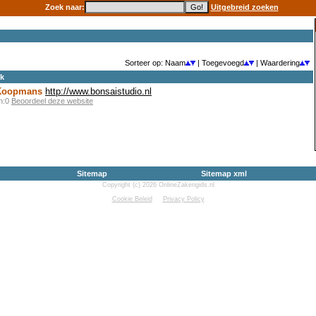
Zoek naar:
Uitgebreid zoeken
Sorteer op: Naam
| Toegevoegd
| Waardering
ek
-Koopmans
http://www.bonsaistudio.nl
en:0
Beoordeel deze website
Sitemap
Sitemap xml
Copyright (c) 2026 OnlineZakengids.nl
Cookie Beleid
Privacy Policy