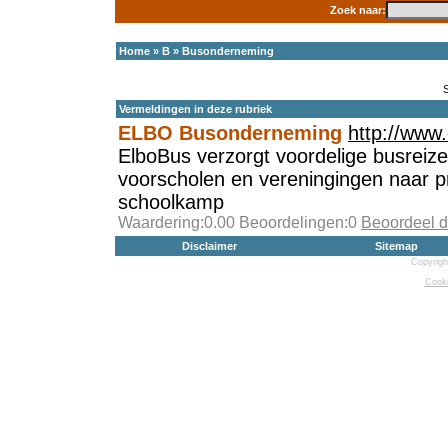
Zoek naar:
Home
»
B
»
Busonderneming
Vermeldingen in deze rubriek
ELBO Busonderneming
http://www.
ElboBus verzorgt voordelige busreiz
voorscholen en vereningingen naar p
schoolkamp
Waardering:0.00 Beoordelingen:0
Beoordeel d
Disclaimer
Sitemap
Copyrigh
Cooki