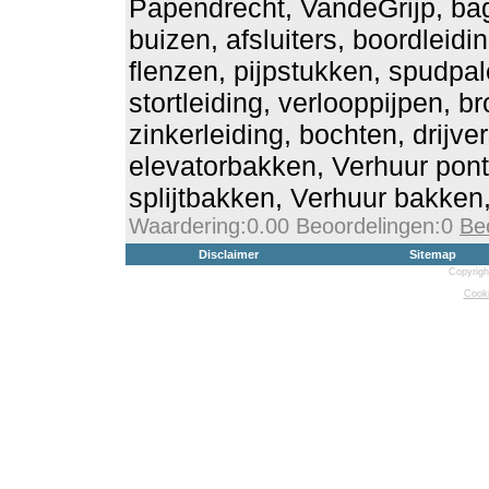
Papendrecht, VandeGrijp, bag
buizen, afsluiters, boordleidi
flenzen, pijpstukken, spudpal
stortleiding, verlooppijpen, b
zinkerleiding, bochten, drijve
elevatorbakken, Verhuur pont
splijtbakken, Verhuur bakken,
Waardering:0.00 Beoordelingen:0
Be
Disclaimer
Sitemap
Copyrigh
Cooki