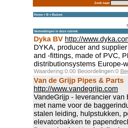
Zoek naar:
Home
»
B
»
Buizen
Vermeldingen in deze rubriek
Dyka BV
http://www.dyka.co
DYKA, producer and supplier 
and -fittings, made of PVC, P
distributionsystems Europe-w
Waardering:0.00 Beoordelingen:0
Be
Van de Grijp Pipes & Parts
http://www.vandegrijp.com
VandeGrijp - leverancier van
met name voor de baggerindu
stalen leiding, hulpstukken, p
elevatorbakken te papendrech