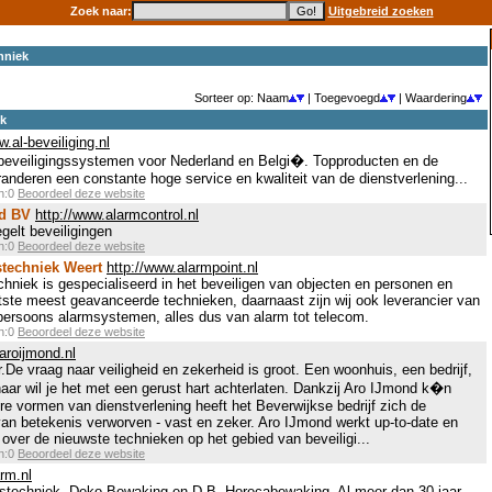
Zoek naar:
Uitgebreid zoeken
hniek
Sorteer op: Naam
| Toegevoegd
| Waardering
ek
w.al-beveiliging.nl
in beveiligingssystemen voor Nederland en Belgi�. Topproducten en de
nderen een constante hoge service en kwaliteit van de dienstverlening...
en:0
Beoordeel deze website
nd BV
http://www.alarmcontrol.nl
gelt beveiligingen
en:0
Beoordeel deze website
stechniek Weert
http://www.alarmpoint.nl
chniek is gespecialiseerd in het beveiligen van objecten en personen en
tste meest geavanceerde technieken, daarnaast zijn wij ook leverancier van
ersoons alarmsystemen, alles dus van alarm tot telecom.
en:0
Beoordeel deze website
aroijmond.nl
De vraag naar veiligheid en zekerheid is groot. Een woonhuis, een bedrijf,
enaar wil je het met een gerust hart achterlaten. Dankzij Aro IJmond k�n
ere vormen van dienstverlening heeft het Beverwijkse bedrijf zich de
van betekenis verworven - vast en zeker. Aro IJmond werkt up-to-date en
over de nieuwste technieken op het gebied van beveiligi...
en:0
Beoordeel deze website
rm.nl
gstechniek, Deko Bewaking en D.B. Horecabewaking, Al meer dan 30 jaar