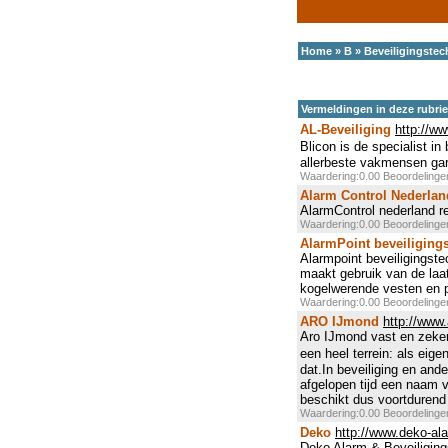
Home
»
B
»
Beveiligingstec
Vermeldingen in deze rubri
AL-Beveiliging
http://ww
Blicon is de specialist 
allerbeste vakmensen gara
Waardering:0.00 Beoordeling
Alarm Control Nederla
AlarmControl nederland re
Waardering:0.00 Beoordeling
AlarmPoint beveiliging
Alarmpoint beveiligingste
maakt gebruik van de laa
kogelwerende vesten en p
Waardering:0.00 Beoordeling
ARO IJmond
http://www.
Aro IJmond vast en zeker.
een heel terrein: als eig
dat.In beveiliging en and
afgelopen tijd een naam 
beschikt dus voortdurend 
Waardering:0.00 Beoordeling
Deko
http://www.deko-ala
Deko Alarm & Beveiligin