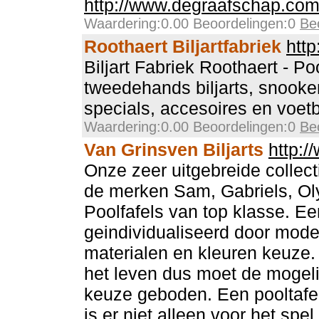
http://www.degraafschap.co
Waardering:0.00 Beoordelingen:0
Be
Roothaert Biljartfabriek
http
Biljart Fabriek Roothaert - Po
tweedehands biljarts, snookerbi
specials, accesoires en voetb
Waardering:0.00 Beoordelingen:0
Be
Van Grinsven Biljarts
http:/
Onze zeer uitgebreide collect
de merken Sam, Gabriels, Ol
Poolfafels van top klasse. E
geindividualiseerd door mode
materialen en kleuren keuze. 
het leven dus moet de mogelij
keuze geboden. Een pooltafel t
is er niet alleen voor het spe