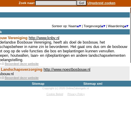
Zoek naar:
Uitgebreid zoeken
Sorteer op: Naam
| Toegevoegd
| Waardering
ek
ouw Vereniging
http://www.knbv.nl
erlandse Bosbouw Vereniging, heeft als doel de bosbouw, het
schapsbeheer in ruime zin te bevorderen. Het gaat ons dus om de bosbouw
het oog op de vele functies die bos en beplantingen kunnen vervullen.
epen, houtwallen, laan- en rijbeplantingen en andere landschapselementen
langstelling.
en:0
Beoordeel deze website
 Landschapsverzorging
http://www.noestbosbouw.nl
bouw.nl
en:0
Beoordeel deze website
Sitemap
Sitemap xml
Copyright (c) 2026 OnlineZakengids.nl
Cookie Beleid
Privacy Policy