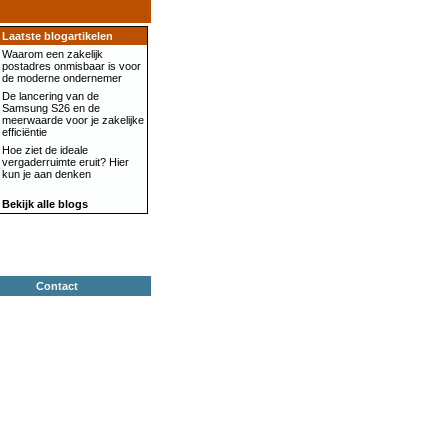
Laatste blogartikelen
Waarom een zakelijk
postadres onmisbaar is voor
de moderne ondernemer
De lancering van de
Samsung S26 en de
meerwaarde voor je zakelijke
efficiëntie
Hoe ziet de ideale
vergaderruimte eruit? Hier
kun je aan denken
Bekijk alle blogs
Contact