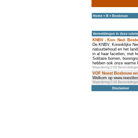
Home
»
B
»
Bosbouw
Vermeldingen in deze rubri
KNBV - Kon. Ned. Bosb
De KNBV, Koninklijke Ned
natuurbehoud en het land
in al haar facetten, met 
Solitaire bomen, boomgro
hebben ook onze warme be
Waardering:0.00 Beoordeling
VOF Noest Bosbouw en
Welkom op www.noestbos
Waardering:0.00 Beoordeling
Disclaimer