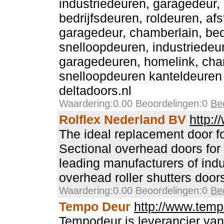
industriedeuren, garagedeur
bedrijfsdeuren, roldeuren, af
garagedeur, chamberlain, bedr
snelloopdeuren, industriedeu
garagedeuren, homelink, cha
snelloopdeuren kanteldeuren
deltadoors.nl
Waardering:0.00 Beoordelingen:0
Be
Rolflex Nederland BV
http:/
The ideal replacement door for
Sectional overhead doors for
leading manufacturers of indus
overhead roller shutters door
Waardering:0.00 Beoordelingen:0
Be
Tempo Deur
http://www.temp
Tempodeur is leverancier va