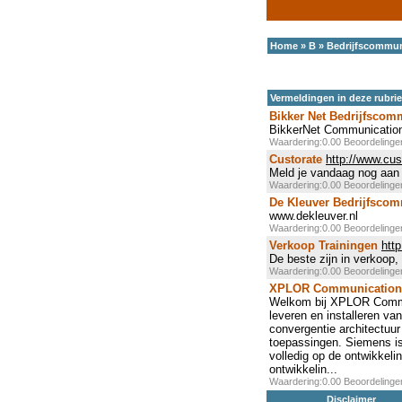
Home
»
B
»
Bedrijfscommun
Vermeldingen in deze rubri
Bikker Net Bedrijfscom
BikkerNet Communication
Waardering:0.00 Beoordeling
Custorate
http://www.cus
Meld je vandaag nog aan 
Waardering:0.00 Beoordeling
De Kleuver Bedrijfscom
www.dekleuver.nl
Waardering:0.00 Beoordeling
Verkoop Trainingen
http
De beste zijn in verkoop, 
Waardering:0.00 Beoordeling
XPLOR Communication
Welkom bij XPLOR Commun
leveren en installeren v
convergentie architectuur
toepassingen. Siemens is
volledig op de ontwikke
ontwikkelin...
Waardering:0.00 Beoordeling
Disclaimer