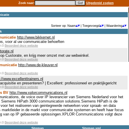
Zoek naar:
Uitgebreid zoeken
icatie
Sorteer op: Naam
| Toegevoegd
| Waardering
ek
municatie
http://www.bikkernet.nl
s, voor al uw communicatie behoeften
en:0
Beoordeel deze website
torate.nl
op Custorate, en krijg meer omzet met uw webwinkel.
en:0
Beoordeel deze website
municatie
http://www.de-kleuver.nl
en:0
Beoordeel deze website
://www.excellenttrainers.nl
acquisitie en presenteren? | Excellent: professioneel en praktijkgericht
en:0
Beoordeel deze website
s BV
http://www.xplorcommunications.nl
ications, de voice over IP leverancier van Siemens Nederland voor het
an Siemens HiPath 3000 communication solutions.Siemens HiPath is de
 voor het realiseren van geintegreerde netwerken voor spraak- en data
 marktleider in de markt voor communicatie systemen en heeft haar focus
ling van op IP gebaseerde oplossingen.XPLOR Communications volgt deze
en:0
Beoordeel deze website
Sitemap
Sitemap xml