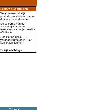
Laatste blogartikelen
Waarom een zakelijk
postadres onmisbaar is voor
de moderne ondernemer
De lancering van de
Samsung S26 en de
meerwaarde voor je zakelijke
efficiëntie
Hoe ziet de ideale
vergaderruimte eruit? Hier
kun je aan denken
Bekijk alle blogs
Contact