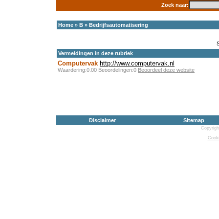
Zoek naar:
Home
»
B
»
Bedrijfsautomatisering
Vermeldingen in deze rubriek
Computervak
http://www.computervak.nl
Waardering:0.00 Beoordelingen:0
Beoordeel deze website
Disclaimer
Sitemap
Copyrigh
Cooki