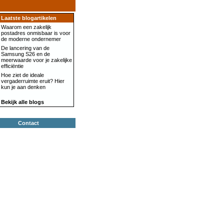
Laatste blogartikelen
Waarom een zakelijk
postadres onmisbaar is voor
de moderne ondernemer
De lancering van de
Samsung S26 en de
meerwaarde voor je zakelijke
efficiëntie
Hoe ziet de ideale
vergaderruimte eruit? Hier
kun je aan denken
Bekijk alle blogs
Contact