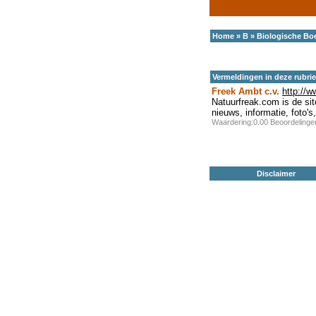
Home
»
B
»
Biologische Boe
Vermeldingen in deze rubri
Freek Ambt c.v.
http://
Natuurfreak.com is de sit
nieuws, informatie, foto's
Waardering:0.00 Beoordeling
Disclaimer