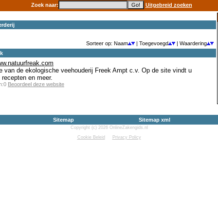
Zoek naar:
Uitgebreid zoeken
rderij
Sorteer op: Naam
| Toegevoegd
| Waardering
ek
www.natuurfreak.com
e van de ekologische veehouderij Freek Ampt c.v. Op de site vindt u
, recepten en meer.
en:0
Beoordeel deze website
Sitemap
Sitemap xml
Copyright (c) 2026 OnlineZakengids.nl
Cookie Beleid
Privacy Policy