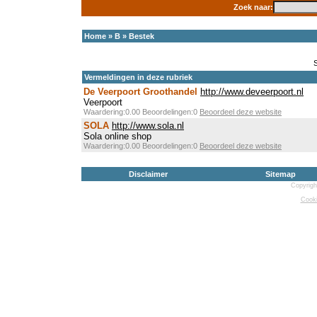
Zoek naar:
Home
»
B
»
Bestek
Vermeldingen in deze rubriek
De Veerpoort Groothandel
http://www.deveerpoort.nl
Veerpoort
Waardering:0.00 Beoordelingen:0
Beoordeel deze website
SOLA
http://www.sola.nl
Sola online shop
Waardering:0.00 Beoordelingen:0
Beoordeel deze website
Disclaimer
Sitemap
Copyrigh
Cooki