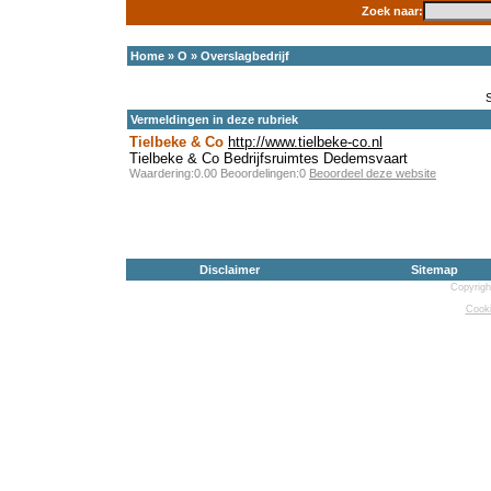
Zoek naar:
Home
»
O
»
Overslagbedrijf
Vermeldingen in deze rubriek
Tielbeke & Co
http://www.tielbeke-co.nl
Tielbeke & Co Bedrijfsruimtes Dedemsvaart
Waardering:0.00 Beoordelingen:0
Beoordeel deze website
Disclaimer
Sitemap
Copyrigh
Cooki