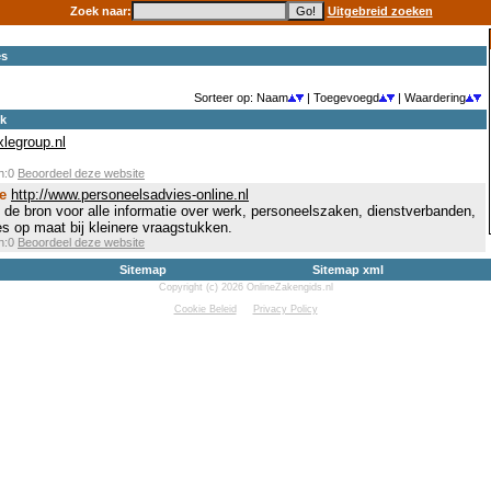
Zoek naar:
Uitgebreid zoeken
es
Sorteer op: Naam
| Toegevoegd
| Waardering
ek
xlegroup.nl
en:0
Beoordeel deze website
e
http://www.personeelsadvies-online.nl
 de bron voor alle informatie over werk, personeelszaken, dienstverbanden,
es op maat bij kleinere vraagstukken.
en:0
Beoordeel deze website
Sitemap
Sitemap xml
Copyright (c) 2026 OnlineZakengids.nl
Cookie Beleid
Privacy Policy