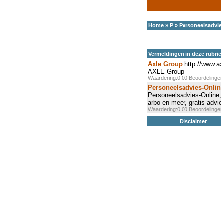
Home
»
P
»
Personeelsadvi
Vermeldingen in deze rubri
Axle Group
http://www.a
AXLE Group
Waardering:0.00 Beoordeling
Personeelsadvies-Onlin
Personeelsadvies-Online,
arbo en meer, gratis advi
Waardering:0.00 Beoordeling
Disclaimer