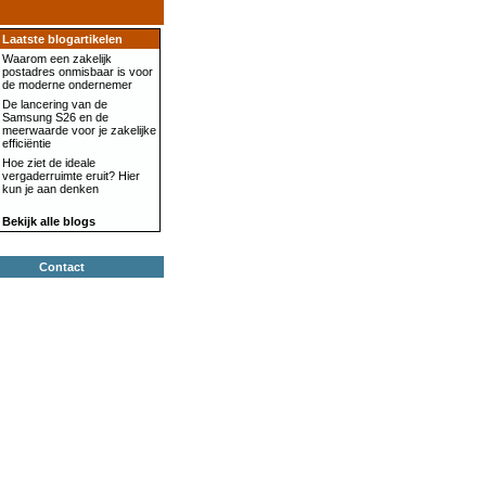
Laatste blogartikelen
Waarom een zakelijk
postadres onmisbaar is voor
de moderne ondernemer
De lancering van de
Samsung S26 en de
meerwaarde voor je zakelijke
efficiëntie
Hoe ziet de ideale
vergaderruimte eruit? Hier
kun je aan denken
Bekijk alle blogs
Contact