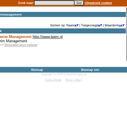
Zoek naar:
Uitgebreid zoeken
erimmanagement
Sorteer op: Naam
| Toegevoegd
| Waardering
ek
nterim Management
http://www.bpim.nl
erim Management
en:0
Beoordeel deze website
Sitemap
Sitemap xml
Copyright (c) 2026 OnlineZakengids.nl
Cookie Beleid
Privacy Policy