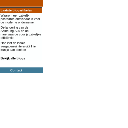
Laatste blogartikelen
Waarom een zakelijk
postadres onmisbaar is voor
de moderne ondernemer
De lancering van de
Samsung S26 en de
meerwaarde voor je zakelijke
efficiëntie
Hoe ziet de ideale
vergaderruimte eruit? Hier
kun je aan denken
Bekijk alle blogs
Contact