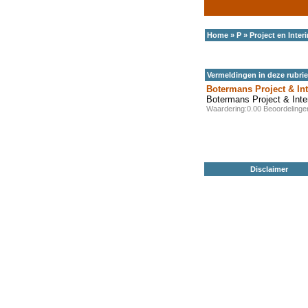
Home
»
P
»
Project en Int
Vermeldingen in deze rubri
Botermans Project & I
Botermans Project & Int
Waardering:0.00 Beoordeling
Disclaimer