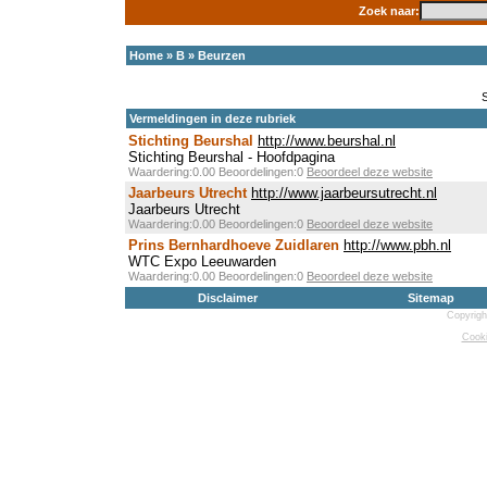
Zoek naar:
Home
»
B
»
Beurzen
Vermeldingen in deze rubriek
Stichting Beurshal
http://www.beurshal.nl
Stichting Beurshal - Hoofdpagina
Waardering:0.00 Beoordelingen:0
Beoordeel deze website
Jaarbeurs Utrecht
http://www.jaarbeursutrecht.nl
Jaarbeurs Utrecht
Waardering:0.00 Beoordelingen:0
Beoordeel deze website
Prins Bernhardhoeve Zuidlaren
http://www.pbh.nl
WTC Expo Leeuwarden
Waardering:0.00 Beoordelingen:0
Beoordeel deze website
Disclaimer
Sitemap
Copyrigh
Cooki