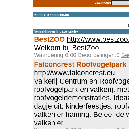
Zoek naar:
Home
»
D
»
Dierenpark
Vermeldingen in deze rubriek
BestZOO
http://www.bestzoo
Welkom bij BestZoo
Waardering:0.00 Beoordelingen:0
Be
Falconcrest Roofvogelpark
http://www.falconcrest.eu
Valkerij Centrum en Roofvog
roofvogelpark en valkerij, m
roofvogeldemonstraties, ideaa
dagje uit, kinderfeestjes, ro
valkenier training. Beleef de
valkenier.