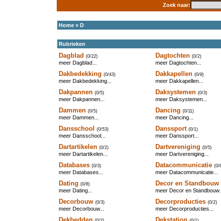
Zoek naar:
Home
»
D
Rubrieken
Dagblad
Dagtochten
(0/22)
(0/2)
meer Dagblad...
meer Dagtochten...
Dakbedekking
Dakkapellen
(0/43)
(0/9)
meer Dakbedekking...
meer Dakkapellen...
Dakpannen
Daksystemen
(0/5)
(0/3)
meer Dakpannen...
meer Daksystemen...
Dammen
Dancing
(0/5)
(0/11)
meer Dammen...
meer Dancing...
Dansschool
Danssport
(0/53)
(0/1)
meer Dansschool...
meer Danssport...
Dartartikelen
Dartvereniging
(0/2)
(0/5)
meer Dartartikelen...
meer Dartvereniging...
Databases
Datacommunicatie
(0/3)
(0/
meer Databases...
meer Datacommunicatie...
Dating
Decor en Standbouw
(0/8)
meer Dating...
meer Decor en Standbouw..
Decorbouw
Decorproducties
(0/3)
(0/2)
meer Decorbouw...
meer Decorproducties...
Dekbedden
Dekstation
(0/2)
(0/1)