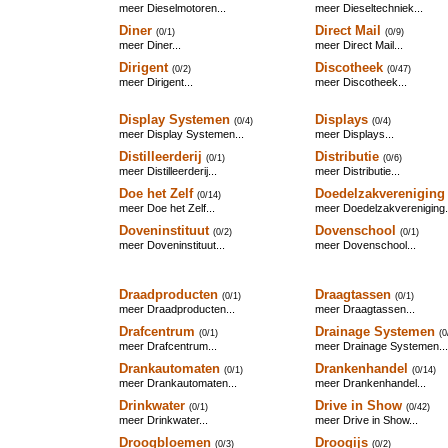
meer Dieselmotoren...
meer Dieseltechniek...
Diner
Direct Mail
(0/1)
(0/9)
meer Diner...
meer Direct Mail...
Dirigent
Discotheek
(0/2)
(0/47)
meer Dirigent...
meer Discotheek...
Display Systemen
Displays
(0/4)
(0/4)
meer Display Systemen...
meer Displays...
Distilleerderij
Distributie
(0/1)
(0/6)
meer Distilleerderij...
meer Distributie...
Doe het Zelf
Doedelzakvereniging
(0/14)
meer Doe het Zelf...
meer Doedelzakvereniging.
Doveninstituut
Dovenschool
(0/2)
(0/1)
meer Doveninstituut...
meer Dovenschool...
Draadproducten
Draagtassen
(0/1)
(0/1)
meer Draadproducten...
meer Draagtassen...
Drafcentrum
Drainage Systemen
(0/1)
(0
meer Drafcentrum...
meer Drainage Systemen...
Drankautomaten
Drankenhandel
(0/1)
(0/14)
meer Drankautomaten...
meer Drankenhandel...
Drinkwater
Drive in Show
(0/1)
(0/42)
meer Drinkwater...
meer Drive in Show...
Droogbloemen
Droogijs
(0/3)
(0/2)