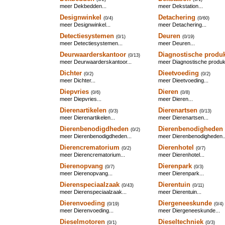
meer Dekbedden...
meer Dekstation...
Designwinkel
Detachering
(0/4)
(0/60)
meer Designwinkel...
meer Detachering...
Detectiesystemen
Deuren
(0/1)
(0/19)
meer Detectiesystemen...
meer Deuren...
Deurwaarderskantoor
Diagnostische produ
(0/13)
meer Deurwaarderskantoor...
meer Diagnostische produkt
Dichter
Dieetvoeding
(0/2)
(0/2)
meer Dichter...
meer Dieetvoeding...
Diepvries
Dieren
(0/6)
(0/8)
meer Diepvries...
meer Dieren...
Dierenartikelen
Dierenartsen
(0/3)
(0/13)
meer Dierenartikelen...
meer Dierenartsen...
Dierenbenodigdheden
Dierenbenodigheden
(0/2)
meer Dierenbenodigdheden...
meer Dierenbenodigheden..
Dierencrematorium
Dierenhotel
(0/2)
(0/7)
meer Dierencrematorium...
meer Dierenhotel...
Dierenopvang
Dierenpark
(0/7)
(0/3)
meer Dierenopvang...
meer Dierenpark...
Dierenspeciaalzaak
Dierentuin
(0/43)
(0/11)
meer Dierenspeciaalzaak...
meer Dierentuin...
Dierenvoeding
Diergeneeskunde
(0/19)
(0/4)
meer Dierenvoeding...
meer Diergeneeskunde...
Dieselmotoren
Dieseltechniek
(0/1)
(0/3)