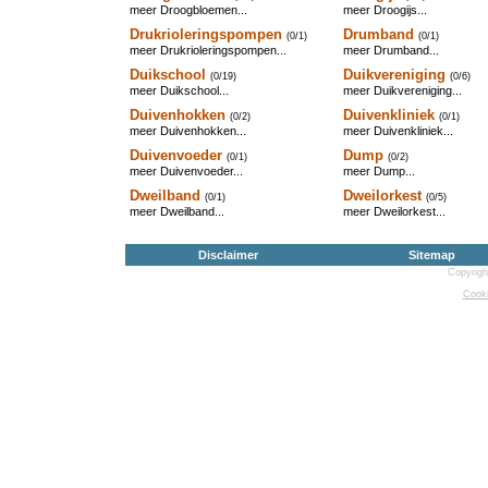
meer Droogbloemen...
meer Droogijs...
Drukrioleringspompen
Drumband
(0/1)
(0/1)
meer Drukrioleringspompen...
meer Drumband...
Duikschool
Duikvereniging
(0/19)
(0/6)
meer Duikschool...
meer Duikvereniging...
Duivenhokken
Duivenkliniek
(0/2)
(0/1)
meer Duivenhokken...
meer Duivenkliniek...
Duivenvoeder
Dump
(0/1)
(0/2)
meer Duivenvoeder...
meer Dump...
Dweilband
Dweilorkest
(0/1)
(0/5)
meer Dweilband...
meer Dweilorkest...
Disclaimer
Sitemap
Copyrigh
Cooki